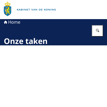
Naar de homepage van Kabinet van de Koning
Home
Vu
Onze taken
Beeld: © Hans Roggen