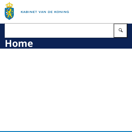
Naar de homepage van Kabinet van de Koning
Vu
Home
Beeld: © Hans Roggen