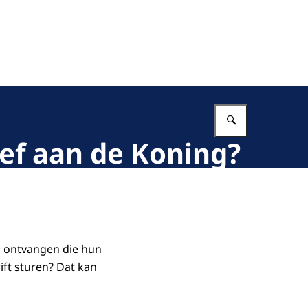
Vul in wat 
ief aan de Koning?
s ontvangen die hun
ift sturen? Dat kan