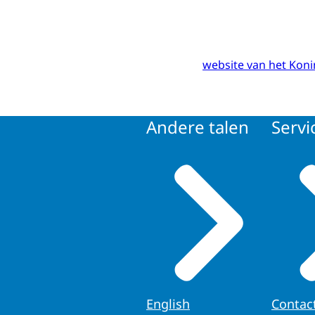
website van het Konin
Andere talen
Servi
English
Contac