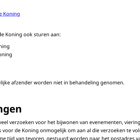
e Koning
de Koning ook sturen aan:
oning
oning
elijke afzender worden niet in behandeling genomen.
ngen
veel verzoeken voor het bijwonen van evenementen, vierin
s voor de Koning onmogelijk om aan al die verzoeken te vo
e tijd van tevoren, gestuurd worden naar het postadres va