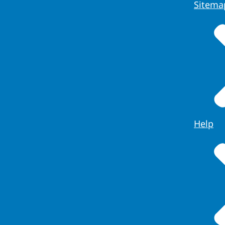
Sitema
Help